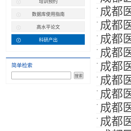
53
培训预约
成都医
数:
]
36
数据库使用指南
成都医
数:
]
52
高水平论文
成都医
数:
]
42
科研产出
成都医
数:
]
112
成都医
数:
]
简单检索
49
成都医
统未更
成都医
数:
]
114
成都医
数:
]
95
成都医
数:
]
140