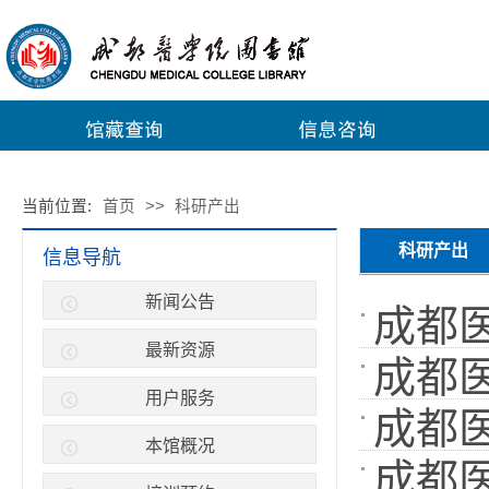
当前位置:
首页
>>
科研产出
科研产出
信息导航
新闻公告
成都医
最新资源
成都医
数:
]
40
用户服务
成都医
数:
]
50
本馆概况
成都医
数:
]